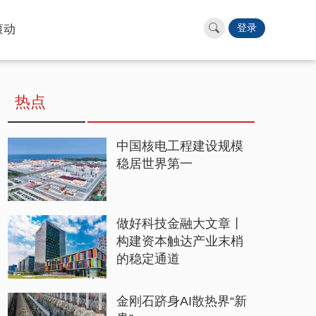
滚动
登录
热点
中国核电工程建设规模
稳居世界第一
做好科技金融大文章丨
构建资本触达产业末梢
的稳定通道
金刚石跻身AI散热界“新