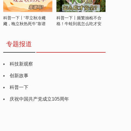
科普一下丨“早立秋冷飕
科普一下丨频繁抽检不合
飕，晚立秋热死牛”靠谱
格！牛蛙到底怎么吃才安
吗？
全？
专题报道
科技新观察
创新故事
科普一下
庆祝中国共产党成立105周年