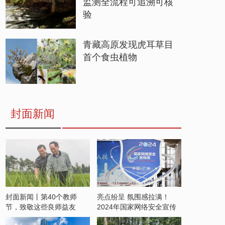
监测全流程可追溯可核
验
青藏高原发现虎耳草目
首个食虫植物
封面新闻
封面新闻丨第40个教师
亮点纷呈 氛围感拉满！
节，致敬这些良师益友
2024年国家网络安全宣传
周开启