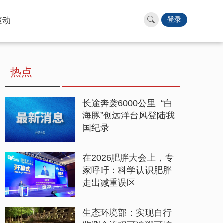
滚动
登录
热点
长途奔袭6000公里 “白
海豚”创远洋台风登陆我
国纪录
在2026肥胖大会上，专
家呼吁：科学认识肥胖
走出减重误区
生态环境部：实现自行