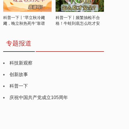
科普一下丨“早立秋冷飕
科普一下丨频繁抽检不合
飕，晚立秋热死牛”靠谱
格！牛蛙到底怎么吃才安
吗？
全？
专题报道
科技新观察
创新故事
科普一下
庆祝中国共产党成立105周年