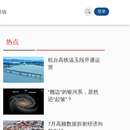
滚动
登录
热点
杭台高铁温玉段开通运
营
“翘边”的银河系，居然
还“起皱”？
7月高频数据折射经济向