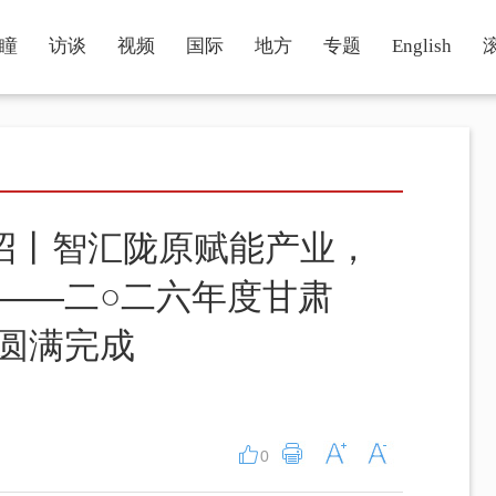
瞳
访谈
视频
国际
地方
专题
English
招丨智汇陇原赋能产业，
”——二○二六年度甘肃
作圆满完成
0