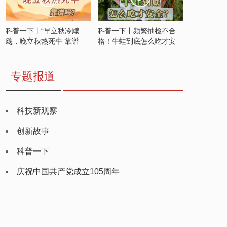
科普一下丨“早立秋冷飕
科普一下丨频繁抽检不合
飕，晚立秋热死牛”靠谱
格！牛蛙到底怎么吃才安
吗？
全？
专题报道
科技新观察
创新故事
科普一下
庆祝中国共产党成立105周年