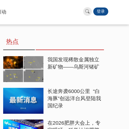
滚动
登录
热点
我国发现稀散金属独立
新矿物——乌斯河锗矿
长途奔袭6000公里 “白
海豚”创远洋台风登陆我
国纪录
在2026肥胖大会上，专