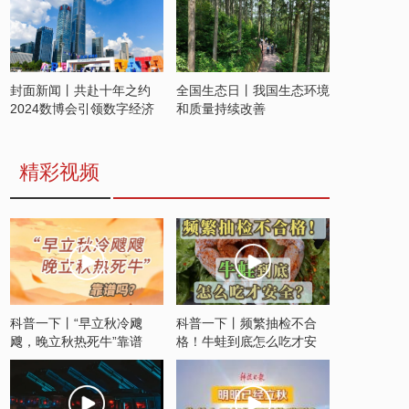
封面新闻丨共赴十年之约
全国生态日丨我国生态环境
2024数博会引领数字经济
和质量持续改善
发展新潮流
精彩视频
科普一下丨“早立秋冷飕
科普一下丨频繁抽检不合
飕，晚立秋热死牛”靠谱
格！牛蛙到底怎么吃才安
吗？
全？