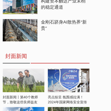
构建资本触达产业末梢
的稳定通道
金刚石跻身AI散热界“新
贵”
封面新闻
封面新闻丨第40个教师
亮点纷呈 氛围感拉满！
节，致敬这些良师益友
2024年国家网络安全宣传
周开启