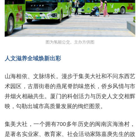
图为氢能公交。主办方供图
人文滋养全域焕新出彩
山海相依、文脉绵长。漫步于集美大社和不问东西艺
术园区，古厝街巷的燕尾脊韵味悠长，侨乡风情与市
井烟火相融共生。厦门的科创活力与历史人文交相辉
映，勾勒出城市高质量发展的绚烂图景。
集美大社，一个拥有700多年历史的闽南滨海渔村，
是著名实业家、教育家、社会活动家陈嘉庚先生的故