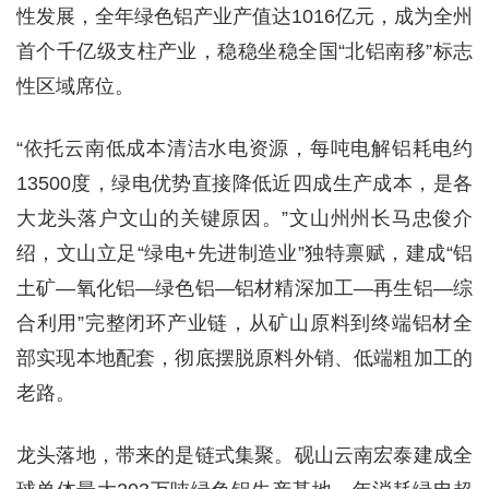
性发展，全年绿色铝产业产值达1016亿元，成为全州
首个千亿级支柱产业，稳稳坐稳全国“北铝南移”标志
性区域席位。
“依托云南低成本清洁水电资源，每吨电解铝耗电约
13500度，绿电优势直接降低近四成生产成本，是各
大龙头落户文山的关键原因。”文山州州长马忠俊介
绍，文山立足“绿电+先进制造业”独特禀赋，建成“铝
土矿—氧化铝—绿色铝—铝材精深加工—再生铝—综
合利用”完整闭环产业链，从矿山原料到终端铝材全
部实现本地配套，彻底摆脱原料外销、低端粗加工的
老路。
龙头落地，带来的是链式集聚。砚山云南宏泰建成全