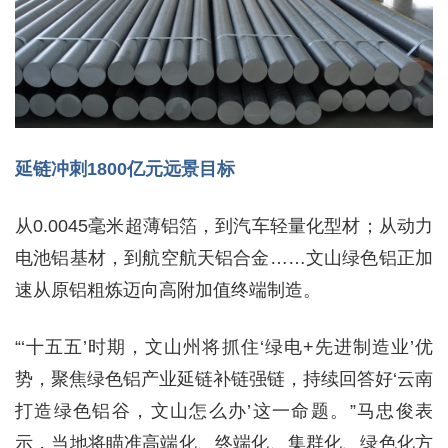
延链冲刺1800亿元远景目标
从0.0045毫米超薄铝箔，到汽车轻量化型材；从动力
电池铝基材，到航空航天铝合金……文山绿色铝正加
速从原铝粗炼迈向高附加值终端制造。
“‘十五五’时期，文山州将抓住‘绿电+先进制造业’优
势，聚焦绿色铝产业延链补链强链，持续回答好‘云南
打造绿色铝谷，文山怎么办’这一命题。”马忠俊表
示，当地将瞄准高端化、终端化、集群化、绿色化方