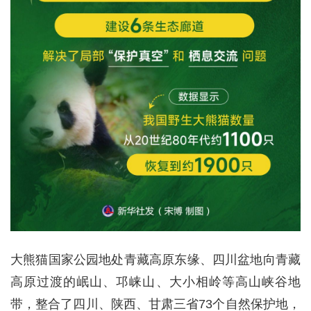
大熊猫国家公园地处青藏高原东缘、四川盆地向青藏
高原过渡的岷山、邛崃山、大小相岭等高山峡谷地
带，整合了四川、陕西、甘肃三省73个自然保护地，