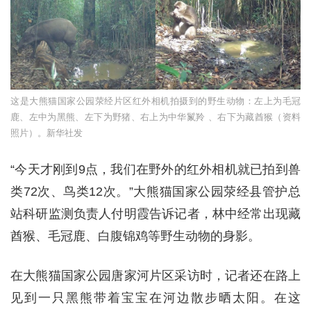
这是大熊猫国家公园荥经片区红外相机拍摄到的野生动物：左上为毛冠
鹿、左中为黑熊、左下为野猪、右上为中华鬣羚 、右下为藏酋猴（资料
照片）。新华社发
“今天才刚到9点，我们在野外的红外相机就已拍到兽
类72次、鸟类12次。”大熊猫国家公园荥经县管护总
站科研监测负责人付明霞告诉记者，林中经常出现藏
酋猴、毛冠鹿、白腹锦鸡等野生动物的身影。
在大熊猫国家公园唐家河片区采访时，记者还在路上
见到一只黑熊带着宝宝在河边散步晒太阳。在这