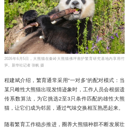
2026年6月5日，大熊猫在秦岭⼤熊猫佛坪救护繁育研究基地内享用竹
笋。新华社记者 张帆 摄
程建斌介绍，繁育通常采用“一对多”的配对模式：当
某只雌性大熊猫出现发情迹象时，工作人员会根据遗
传系数算法，为它挑选2至3只条件匹配的雄性大熊
猫，让它们成为邻居，通过气味交换相互熟悉起来。
随着繁育工作稳步推进，圈养大熊猫种群不断发展壮