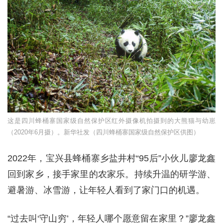
这是四川蜂桶寨国家级自然保护区红外摄像机拍摄到的大熊猫与幼崽
（2020年6月摄）。新华社发（四川蜂桶寨国家级自然保护区供图）
2022年，宝兴县蜂桶寨乡盐井村“95后”小伙儿廖龙鑫
回到家乡，接手家里的农家乐。持续升温的研学游、
避暑游、冰雪游，让年轻人看到了家门口的机遇。
“过去叫‘守山穷’，年轻人哪个愿意留在家里？”廖龙鑫