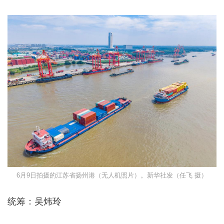
6月9日拍摄的江苏省扬州港（无人机照片）。新华社发（任飞 摄）
统筹：吴炜玲