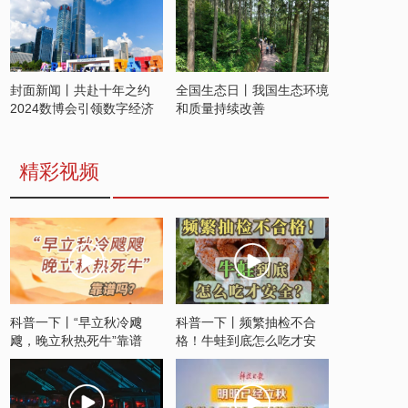
封面新闻丨共赴十年之约
全国生态日丨我国生态环境
2024数博会引领数字经济
和质量持续改善
发展新潮流
精彩视频
科普一下丨“早立秋冷飕
科普一下丨频繁抽检不合
飕，晚立秋热死牛”靠谱
格！牛蛙到底怎么吃才安
吗？
全？