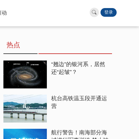
滚动
登录
热点
“翘边”的银河系，居然
还“起皱”？
杭台高铁温玉段开通运
营
航行警告！南海部分海