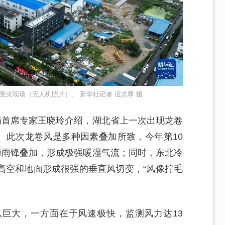
受灾现场（无人机照片）。 新华社记者 伍志尊 摄
局首席专家王晓玲介绍，湖北省上一次出现龙卷
甸。此次龙卷风是多种因素叠加所致，今年第10
梅雨锋叠加，形成极强暖湿气流；同时，东北冷
高空和地面形成很强的垂直风切变，“风像拧毛
巨大，一方面在于风速极快，监测风力达13