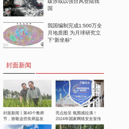
跋涉或以强台风登陆我
国
我国编制完成1:500万全
月地质图 为月球研究立
下“新坐标”
封面新闻
封面新闻丨第40个教师
亮点纷呈 氛围感拉满！
节，致敬这些良师益友
2024年国家网络安全宣传
周开启