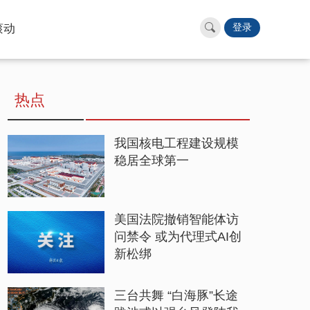
滚动
登录
热点
我国核电工程建设规模
稳居全球第一
美国法院撤销智能体访
问禁令 或为代理式AI创
新松绑
三台共舞 “白海豚”长途