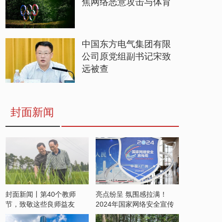
焦网络恶意攻击与体育
中国东方电气集团有限
公司原党组副书记宋致
远被查
封面新闻
封面新闻丨第40个教师
亮点纷呈 氛围感拉满！
节，致敬这些良师益友
2024年国家网络安全宣传
周开启