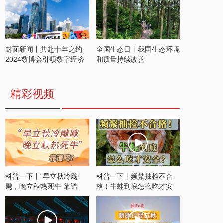
封面新闻丨共赴十年之约
全国生态日丨我国生态环境
2024数博会引领数字经济
和质量持续改善
发展新潮流
精彩视频
科普一下丨“早立秋冷飕
科普一下丨频繁抽检不合
飕，晚立秋热死牛”靠谱
格！牛蛙到底怎么吃才安
吗？
全？