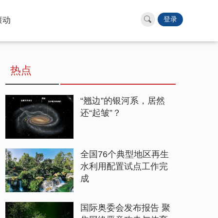
滚动
登录
热点
“翘边”的银河系，居然
还“起皱”？
全国76个典型地区再生
水利用配置试点工作完
成
国际奥委会发布报告 聚