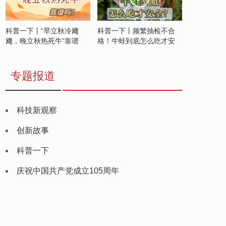
科普一下丨“早立秋冷飕
科普一下丨频繁抽检不合
飕，晚立秋热死牛”靠谱
格！牛蛙到底怎么吃才安
吗？
全？
专题报道
科技新观察
创新故事
科普一下
庆祝中国共产党成立105周年