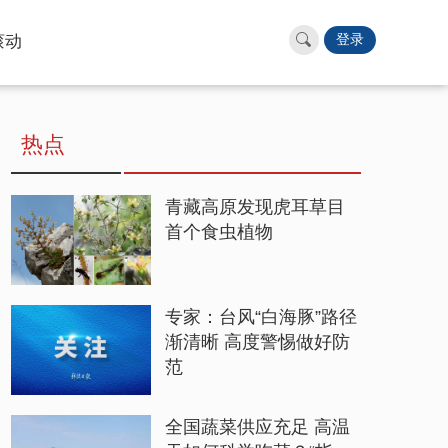
滚动
登录
热点
青藏高原发现虎耳草目
首个食虫植物
专家：台风“白海豚”路径
渐清晰 高度警惕做好防
范
全国蔬菜供应充足 高温