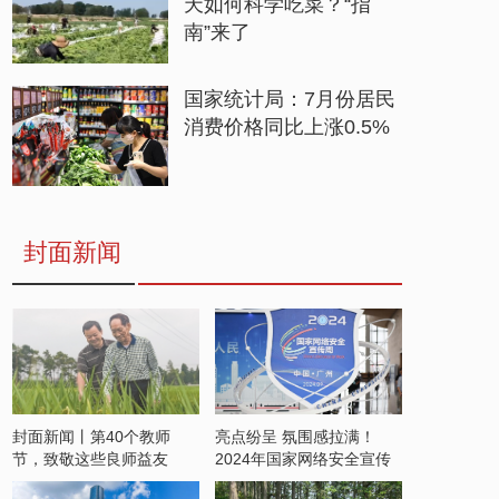
天如何科学吃菜？“指
南”来了
国家统计局：7月份居民
消费价格同比上涨0.5%
封面新闻
封面新闻丨第40个教师
亮点纷呈 氛围感拉满！
节，致敬这些良师益友
2024年国家网络安全宣传
周开启