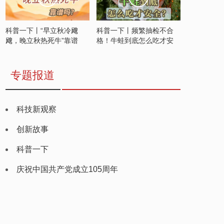
科普一下丨“早立秋冷飕
科普一下丨频繁抽检不合
飕，晚立秋热死牛”靠谱
格！牛蛙到底怎么吃才安
吗？
全？
专题报道
科技新观察
创新故事
科普一下
庆祝中国共产党成立105周年