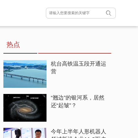
热点
杭台高铁温玉段开通运
营
“翘边”的银河系，居然
还“起皱”？
今年上半年人形机器人