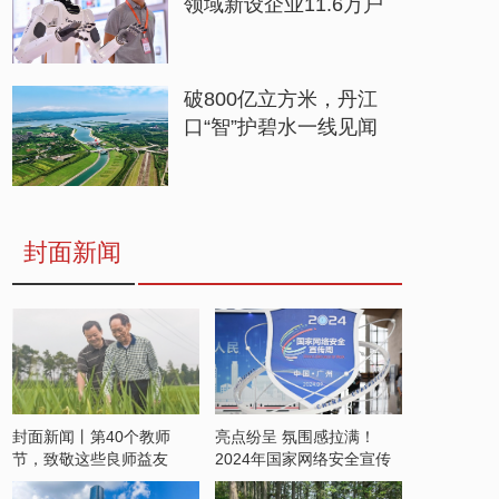
领域新设企业11.6万户
破800亿立方米，丹江
口“智”护碧水一线见闻
封面新闻
封面新闻丨第40个教师
亮点纷呈 氛围感拉满！
节，致敬这些良师益友
2024年国家网络安全宣传
周开启