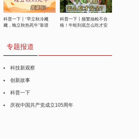
科普一下丨“早立秋冷飕
科普一下丨频繁抽检不合
飕，晚立秋热死牛”靠谱
格！牛蛙到底怎么吃才安
吗？
全？
专题报道
科技新观察
创新故事
科普一下
庆祝中国共产党成立105周年