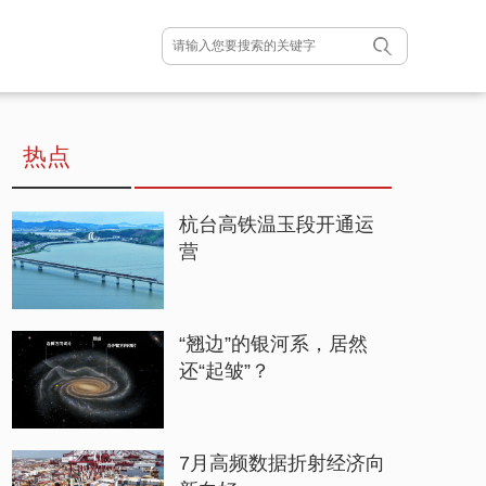
热点
杭台高铁温玉段开通运
营
“翘边”的银河系，居然
还“起皱”？
7月高频数据折射经济向