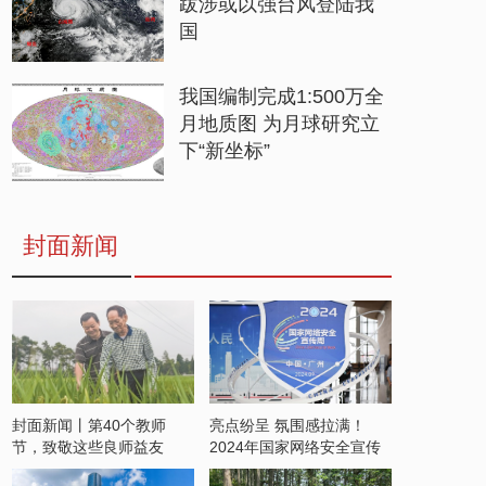
跋涉或以强台风登陆我
国
我国编制完成1:500万全
月地质图 为月球研究立
下“新坐标”
封面新闻
封面新闻丨第40个教师
亮点纷呈 氛围感拉满！
节，致敬这些良师益友
2024年国家网络安全宣传
周开启