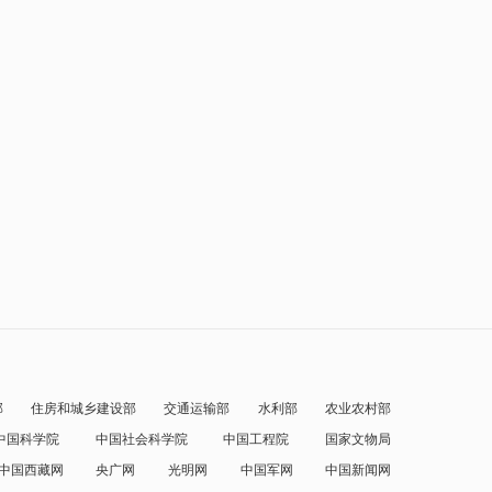
部
住房和城乡建设部
交通运输部
水利部
农业农村部
中国科学院
中国社会科学院
中国工程院
国家文物局
中国西藏网
央广网
光明网
中国军网
中国新闻网