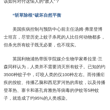
该如何对付这恼人的“敌人”？
“斩草除根”破坏自然平衡
美国疾病控制与预防中心前主任汤姆·弗里登博
士坦言，尽管历史上蚊子杀死的人比任何动物都多，
但杀光所有蚊子既无必要，也不现实。
英国利物浦热带医学院媒介生物学家希拉里·兰
森同样认为，人类并不需要消灭所有蚊子。已知的约
3500种蚊子中，叮咬人类的仅100种左右。而传播疟
疾的按蚊、传播乙脑和西尼罗河热的库蚊，以及传播
登革热、寨卡和基孔肯雅热等病毒的伊蚊等5种蚊
子，就造成了约95%的人类感染。