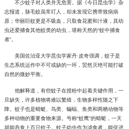
不少蚊子对人类并无危害。据《今日昆虫学》杂
志报道，脉毛蚊虽常叮人，却未发现它携带致病病
原；华丽巨蚊更是不吸血，只取食花蜜和汁液，其幼
虫还爱捕食其他蚊类的幼虫，堪称天然的“蚊中捕食
者”。
美国佐治亚大学昆虫学家丹·皮奇强调，蚊子是
生态系统运作中不可或缺的一环，贸然灭绝可能打破
自然的微妙平衡。
他解释道，有些蚊子在授粉中起着关键作用，一
旦缺失，许多植物将难以繁殖，生物多样性随之下
降。蚊子也是蜻蜓、鸟类、蝙蝠、鱼类和两栖动物等
多种动物的重要食物来源。号称“蚊鹰”的蜻蜓，一天
就能吞食上百只蚊子。蚊子幼虫作为滤食者，能促进