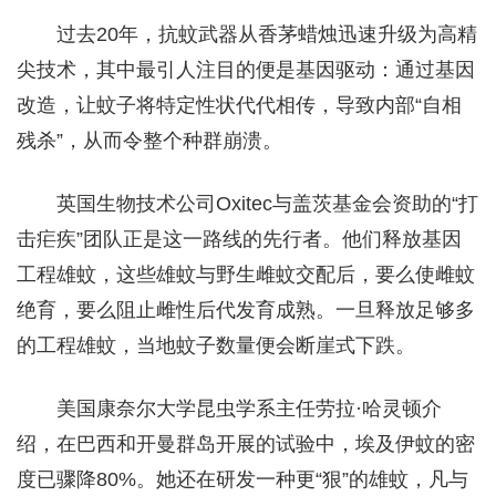
过去20年，抗蚊武器从香茅蜡烛迅速升级为高精
尖技术，其中最引人注目的便是基因驱动：通过基因
改造，让蚊子将特定性状代代相传，导致内部“自相
残杀”，从而令整个种群崩溃。
英国生物技术公司Oxitec与盖茨基金会资助的“打
击疟疾”团队正是这一路线的先行者。他们释放基因
工程雄蚊，这些雄蚊与野生雌蚊交配后，要么使雌蚊
绝育，要么阻止雌性后代发育成熟。一旦释放足够多
的工程雄蚊，当地蚊子数量便会断崖式下跌。
美国康奈尔大学昆虫学系主任劳拉·哈灵顿介
绍，在巴西和开曼群岛开展的试验中，埃及伊蚊的密
度已骤降80%。她还在研发一种更“狠”的雄蚊，凡与