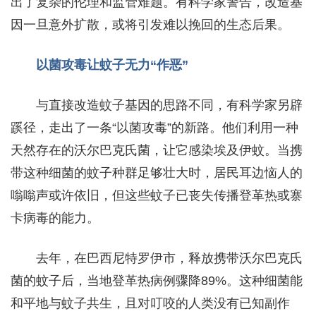
出了复杂的伦理和监管难题。有科学家警告，改造基
因一旦意外扩散，或将引发难以挽回的生态后果。
以菌攻毒让蚊子无力“作恶”
与直接改造蚊子基因的思路不同，有科学家另辟
蹊径，走出了一条“以菌攻毒”的新路。他们利用一种
天然存在的沃尔巴克氏菌，让它感染埃及伊蚊。当携
带这种细菌的蚊子种群足够壮大时，居民耳边恼人的
嗡嗡声或许依旧，但这些蚊子已丧失传播登革热或寨
卡病毒的能力。
去年，在巴西尼特罗伊市，释放携带沃尔巴克氏
菌的蚊子后，当地登革热病例骤降89%。这种细菌能
和平地与蚊子共生，且对叮咬的人类没有已知副作