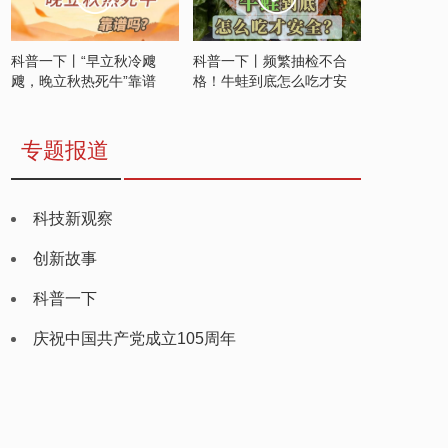
科普一下丨“早立秋冷飕
科普一下丨频繁抽检不合
飕，晚立秋热死牛”靠谱
格！牛蛙到底怎么吃才安
吗？
全？
专题报道
科技新观察
创新故事
科普一下
庆祝中国共产党成立105周年