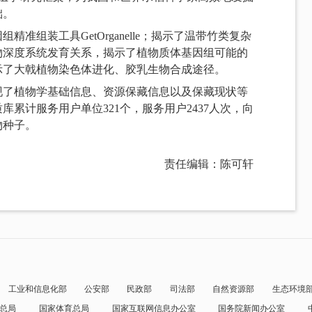
础。
准组装工具GetOrganelle；揭示了温带竹类复杂
物深度系统发育关系，揭示了植物质体基因组可能的
示了大戟植物染色体进化、胶乳生物合成途径。
现了植物学基础信息、资源保藏信息以及保藏现状等
累计服务用户单位321个，服务用户2437人次，向
植物种子。
责任编辑：陈可轩
工业和信息化部
公安部
民政部
司法部
自然资源部
生态环境
总局
国家体育总局
国家互联网信息办公室
国务院新闻办公室