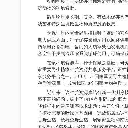
动物种质库主要保存珍稀濒危特有的野
济动物的种质资源。
微生物库则长期、安全、有效地保存具
线菌和特殊生境微生物种质资源的收集。
为保证库内宝贵野生植物种子资源的安
电力供应方面，种子保存设施采用双回路供
两条电路都断电，备用的大功率柴油发电机将
套空气干燥制冷压缩系统循环使用，可确保
在该种质资源库，种子保藏是基础，研究
家重要野生植物种质资源共享服务平台”正式
享服务平台之一。2019年，“国家重要野生
种质资源库”，成为我国30个国家生物种质
近年来，该种质资源库结合新一代测序技
率不高的问题，提出了DNA条形码2.0的
降解样本的建库测序技术难题；并开创性地提
子植物完整的叶绿体基因组；完成稻属AA-
舌野生稻、长雄蕊野生稻、展颖野生稻和南
多达8个水稻及其近缘物种的比较与进化基