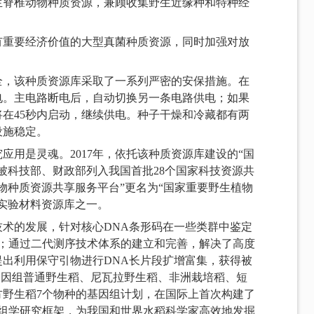
生脊椎动物种质资源，兼顾收集野生近缘种和特种经
有重要经济价值的大型真菌种质资源，同时加强对放
全，该种质资源库采取了一系列严密的安保措施。在
电。主电路断电后，自动切换另一条电路供电；如果
在45秒内启动，继续供电。种子干燥和冷藏都有两
设施稳定。
应用是灵魂。2017年，依托该种质资源库建设的“国
被科技部、财政部列入我国首批28个国家科技资源共
植物种质资源共享服务平台”更名为“国家重要野生植物
与实验材料资源库之一。
术的发展，针对核心DNA条形码在一些类群中鉴定
概念；通过二代测序技术体系的建立和完善，解决了高度
出利用保守引物进行DNA长片段扩增富集，获得被
基因组普通野生稻、尼瓦拉野生稻、非洲栽培稻、短
方野生稻7个物种的基因组计划，在国际上首次构建了
因组学研究框架，为我国和世界水稻科学家高效地发掘