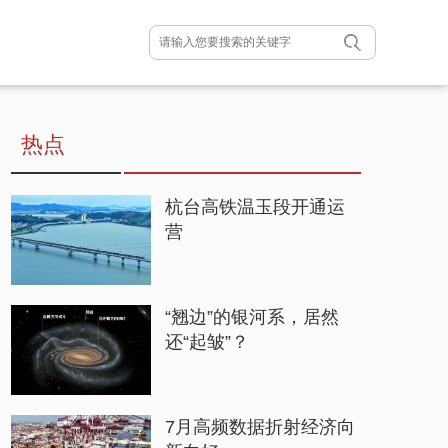
热点
杭台高铁温玉段开通运
营
“翘边”的银河系，居然
还“起皱”？
7月高频数据折射经济向