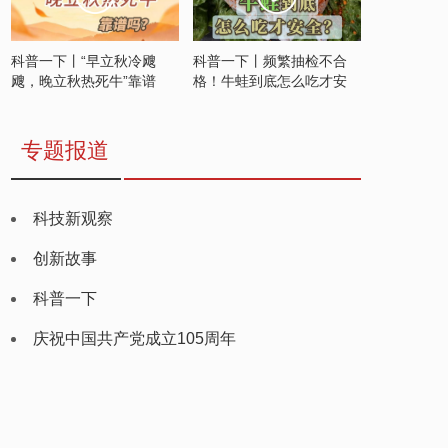
科普一下丨“早立秋冷飕
科普一下丨频繁抽检不合
飕，晚立秋热死牛”靠谱
格！牛蛙到底怎么吃才安
吗？
全？
专题报道
科技新观察
创新故事
科普一下
庆祝中国共产党成立105周年