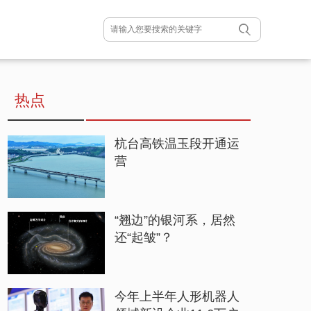
热点
杭台高铁温玉段开通运
营
“翘边”的银河系，居然
还“起皱”？
今年上半年人形机器人