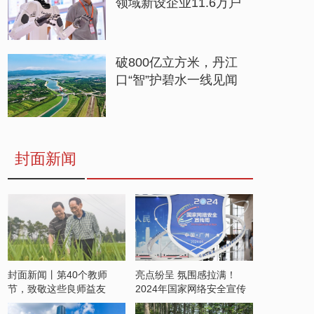
领域新设企业11.6万户
破800亿立方米，丹江
口“智”护碧水一线见闻
封面新闻
封面新闻丨第40个教师
亮点纷呈 氛围感拉满！
节，致敬这些良师益友
2024年国家网络安全宣传
周开启