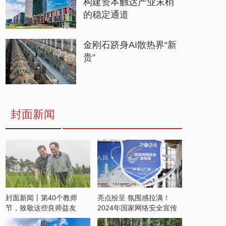
构建资本触达产业末梢
的稳定通道
金刚石跻身AI散热界“新
贵”
封面新闻
封面新闻丨第40个教师
亮点纷呈 氛围感拉满！
节，致敬这些良师益友
2024年国家网络安全宣传
周开启