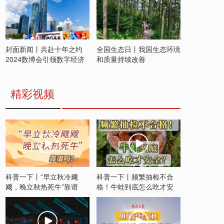
封面新闻丨共赴十年之约
全国生态日丨我国生态环境
2024数博会引领数字经济
和质量持续改善
发展新潮流
精彩视频
科普一下丨“早立秋冷飕
科普一下丨频繁抽检不合
飕，晚立秋热死牛”靠谱
格！牛蛙到底怎么吃才安
吗？
全？