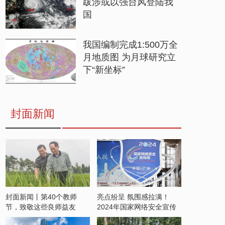
跋涉或以强台风登陆我
国
我国编制完成1:500万全
月地质图 为月球研究立
下“新坐标”
封面新闻
封面新闻丨第40个教师
亮点纷呈 氛围感拉满！
节，致敬这些良师益友
2024年国家网络安全宣传
周开启