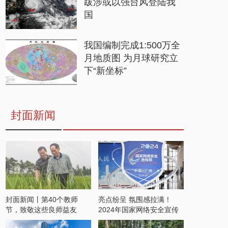
跋涉或以强台风登陆我
国
我国编制完成1:500万全
月地质图 为月球研究立
下“新坐标”
封面新闻
封面新闻丨第40个教师
亮点纷呈 氛围感拉满！
节，致敬这些良师益友
2024年国家网络安全宣传
周开启