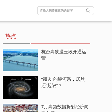
热点
杭台高铁温玉段开通运
营
“翘边”的银河系，居然
还“起皱”？
7月高频数据折射经济向