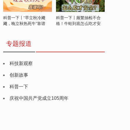
科普一下丨“早立秋冷飕
科普一下丨频繁抽检不合
飕，晚立秋热死牛”靠谱
格！牛蛙到底怎么吃才安
吗？
全？
专题报道
科技新观察
创新故事
科普一下
庆祝中国共产党成立105周年