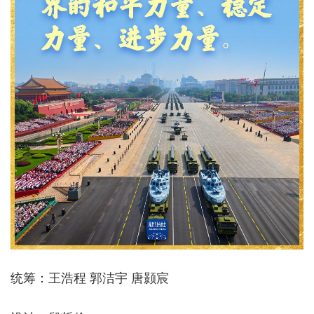
统筹：王浩程 郭洁宇 唐颢宸