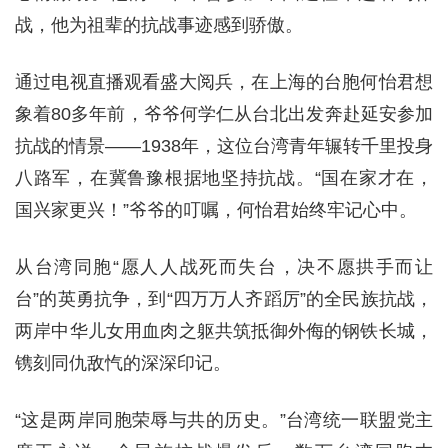
战，他为祖辈的抗战事迹感到骄傲。
通过电视直播观看盛大阅兵，在上海的台胞何怡君想
象着80多年前，爷爷何学仁从台北出发奔赴延安参加
抗战的情景——1938年，这位台湾青年辗转千里投身
八路军，在冀鲁豫根据地坚持抗战。“国在家才在，
国兴家更兴！”爷爷的叮嘱，何怡君始终牢记心中。
从台湾同胞“愿人人战死而失台，决不愿拱手而让
台”的英勇抗争，到“四万万人齐蹈厉”的全民族抗战，
两岸中华儿女用血肉之躯共筑抵御外侮的钢铁长城，
镌刻同仇敌忾的深深印记。
“这是两岸同胞荣辱与共的历史。”台湾统一联盟党主