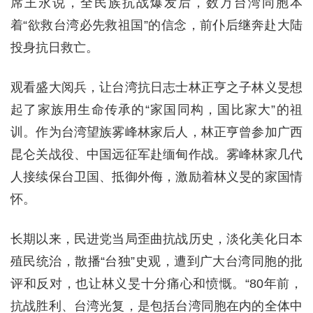
席王永说，全民族抗战爆发后，数万台湾同胞本
着“欲救台湾必先救祖国”的信念，前仆后继奔赴大陆
投身抗日救亡。
观看盛大阅兵，让台湾抗日志士林正亨之子林义旻想
起了家族用生命传承的“家国同构，国比家大”的祖
训。作为台湾望族雾峰林家后人，林正亨曾参加广西
昆仑关战役、中国远征军赴缅甸作战。雾峰林家几代
人接续保台卫国、抵御外侮，激励着林义旻的家国情
怀。
长期以来，民进党当局歪曲抗战历史，淡化美化日本
殖民统治，散播“台独”史观，遭到广大台湾同胞的批
评和反对，也让林义旻十分痛心和愤慨。“80年前，
抗战胜利、台湾光复，是包括台湾同胞在内的全体中