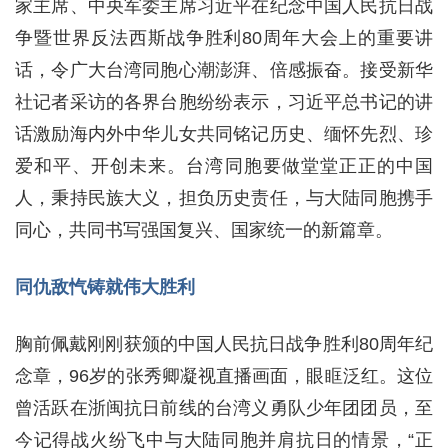
家主席、中央军委主席习近平在纪念中国人民抗日战
争暨世界反法西斯战争胜利80周年大会上的重要讲
话，令广大台湾同胞心潮澎湃、倍感振奋。接受新华
社记者采访的各界台胞纷纷表示，习近平总书记的讲
话激励海内外中华儿女共同铭记历史、缅怀先烈、珍
爱和平、开创未来。台湾同胞要做堂堂正正的中国
人，秉持民族大义，担负历史责任，与大陆同胞携手
同心，共同书写强国复兴、国家统一的新篇章。
同仇敌忾铸就伟大胜利
胸前佩戴刚刚获颁的中国人民抗日战争胜利80周年纪
念章，96岁的张秀卿凝视直播画面，眼眶泛红。这位
曾活跃在浙闽抗日前线的台湾义勇队少年团团员，至
今记得战火纷飞中与大陆同胞并肩抗日的情景，“正