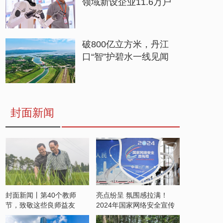
领域新设企业11.6万户
破800亿立方米，丹江
口“智”护碧水一线见闻
封面新闻
封面新闻丨第40个教师
亮点纷呈 氛围感拉满！
节，致敬这些良师益友
2024年国家网络安全宣传
周开启