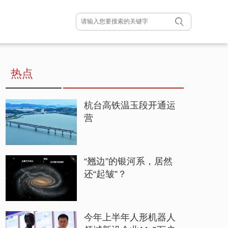
热点
杭台高铁温玉段开通运
营
“翘边”的银河系，居然
还“起皱”？
今年上半年人形机器人