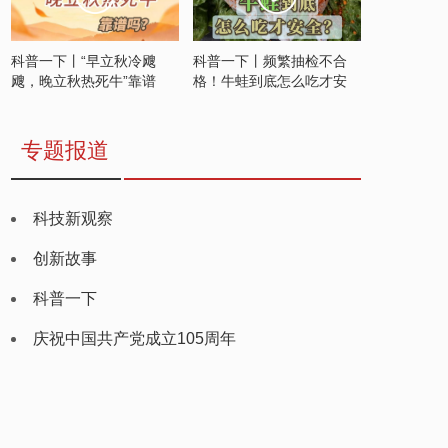
科普一下丨“早立秋冷飕
科普一下丨频繁抽检不合
飕，晚立秋热死牛”靠谱
格！牛蛙到底怎么吃才安
吗？
全？
专题报道
科技新观察
创新故事
科普一下
庆祝中国共产党成立105周年