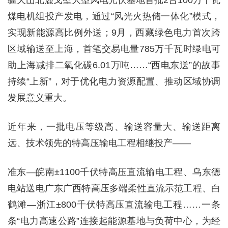
煤电机组投产发电，通过“风光火热储一体化”模式，
实现新能源高比例外送；9月，西藏绿色电力首次跨
区域输送至上海，首笔交易电量785万千瓦时绿电可
助上海减排二氧化碳6.01万吨……“西电东送”的故事
持续“上新”，对于优化电力资源配置、推动区域协调
发展意义重大。
近年来，一批电压等级高、输送容量大、输送距离
远、技术领先的特高压输电工程相继投产——
准东—皖南±1100千伏特高压直流输电工程、乌东德
电站送电广东广西特高压多端柔性直流示范工程、白
鹤滩—浙江±800千伏特高压直流输电工程……一条
条“电力高速公路”连接起能源基地与负荷中心，为经