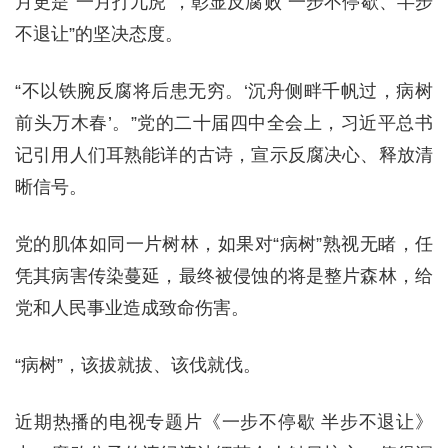
月更是“一月打九虎”，彰显反腐败“一步不停歇、半步
不退让”的坚决态度。
“不以铁腕反腐将后患无穷。‘沉舟侧畔千帆过，病树
前头万木春’。”党的二十届四中全会上，习近平总书
记引用人们耳熟能详的古诗，宣示反腐决心、释放清
晰信号。
党的肌体如同一片树林，如果对“病树”熟视无睹，任
凭其病害传染蔓延，最终被侵蚀的将是整片森林，给
党和人民事业造成致命伤害。
“病树”，该拔就拔、该伐就伐。
近期热播的电视专题片《一步不停歇 半步不退让》