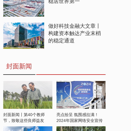
稳居世界第一
做好科技金融大文章丨
构建资本触达产业末梢
的稳定通道
封面新闻
封面新闻丨第40个教师
亮点纷呈 氛围感拉满！
节，致敬这些良师益友
2024年国家网络安全宣传
周开启