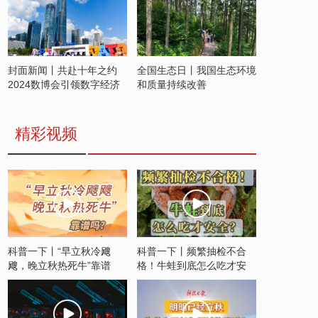
封面新闻丨共赴十年之约
全国生态日丨我国生态环境
2024数博会引领数字经济
和质量持续改善
发展新潮流
精彩视频
科普一下丨“早立秋冷飕
科普一下丨频繁抽检不合
飕，晚立秋热死牛”靠谱
格！牛蛙到底怎么吃才安
吗？
全？