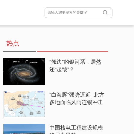
热点
“翘边”的银河系，居然
还“起皱”？
“白海豚”强势逼近 北方
多地面临风雨连锁冲击
中国核电工程建设规模