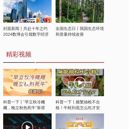
封面新闻丨共赴十年之约
全国生态日丨我国生态环境
2024数博会引领数字经济
和质量持续改善
发展新潮流
精彩视频
科普一下丨“早立秋冷飕
科普一下丨频繁抽检不合
飕，晚立秋热死牛”靠谱
格！牛蛙到底怎么吃才安
吗？
全？