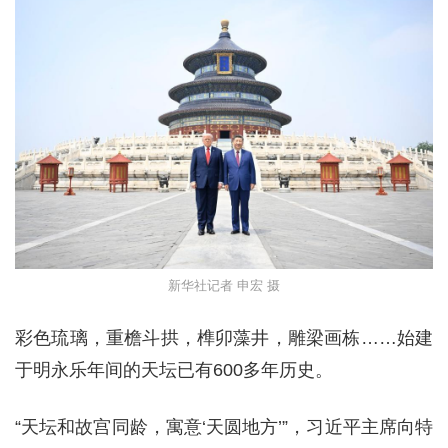
新华社记者 申宏 摄
彩色琉璃，重檐斗拱，榫卯藻井，雕梁画栋……始建
于明永乐年间的天坛已有600多年历史。
“天坛和故宫同龄，寓意‘天圆地方’”，习近平主席向特