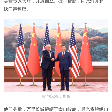
笑着步入大厅，并肩而立、握手合影，闪光灯亮起，
快门声频密。
新华社记者 丁林 摄
他们身后，万里长城蜿蜒于崇山峻岭，晨光将锦绣山