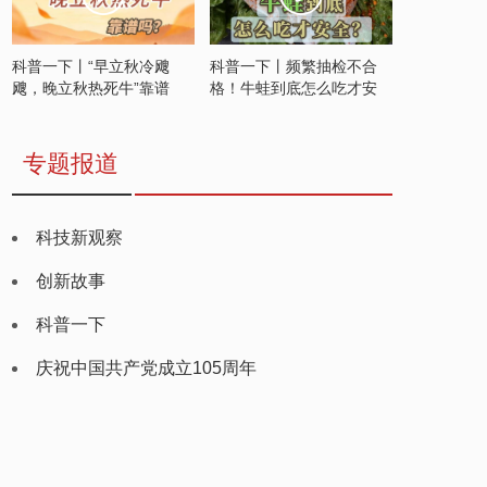
科普一下丨“早立秋冷飕
科普一下丨频繁抽检不合
飕，晚立秋热死牛”靠谱
格！牛蛙到底怎么吃才安
吗？
全？
专题报道
科技新观察
创新故事
科普一下
庆祝中国共产党成立105周年