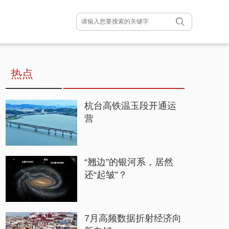
热点
杭台高铁温玉段开通运
营
“翘边”的银河系，居然
还“起皱”？
7月高频数据折射经济向