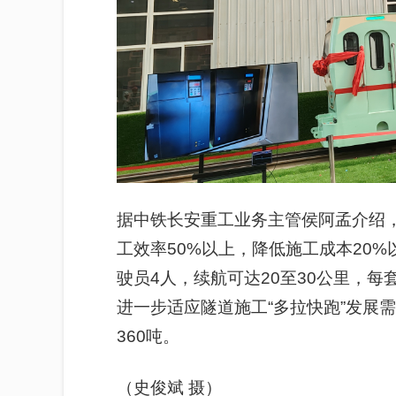
据中铁长安重工业务主管侯阿孟介绍
工效率50%以上，降低施工成本20
驶员4人，续航可达20至30公里，每
进一步适应隧道施工“多拉快跑”发展
360吨。
（
史俊斌 摄
）