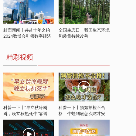
封面新闻丨共赴十年之约
全国生态日丨我国生态环境
2024数博会引领数字经济
和质量持续改善
发展新潮流
精彩视频
科普一下丨“早立秋冷飕
科普一下丨频繁抽检不合
飕，晚立秋热死牛”靠谱
格！牛蛙到底怎么吃才安
吗？
全？