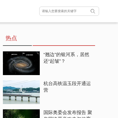
热点
“翘边”的银河系，居然
还“起皱”？
杭台高铁温玉段开通运
营
国际奥委会发布报告 聚