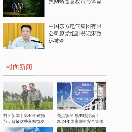
焦网络恶意攻击与体育
中国东方电气集团有限
公司原党组副书记宋致
远被查
封面新闻
封面新闻丨第40个教师
亮点纷呈 氛围感拉满！
节，致敬这些良师益友
2024年国家网络安全宣传
周开启