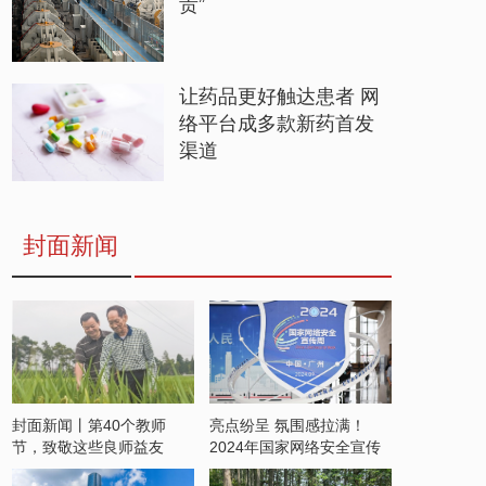
贵”
让药品更好触达患者 网
络平台成多款新药首发
渠道
封面新闻
封面新闻丨第40个教师
亮点纷呈 氛围感拉满！
节，致敬这些良师益友
2024年国家网络安全宣传
周开启