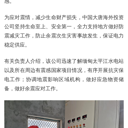
感。
为应对震情，减少生命财产损失，中国大唐海外投资
公司坚持生命至上、安全第一，全力支持地方做好防
震减灾工作，防止余震次生灾害事故发生，保证电力
稳定供应。
有关负责人介绍，该公司迅速了解缅甸太平江水电站
以及所在周边有震感国家项目情况，有序开展抗灾保
电工作；协调地震影响区域机构，做好应急物资储
备，做好余震应对工作。