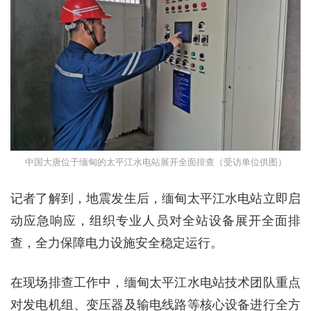
中国大唐位于缅甸的太平江水电站展开全面排查（受访单位供图）
记者了解到，地震发生后，缅甸太平江水电站立即启
动应急响应，组织专业人员对全站设备展开全面排
查，全力保障电力设施安全稳定运行。
在现场排查工作中，缅甸太平江水电站技术团队重点
对发电机组、变压器及输电线路等核心设备进行全方