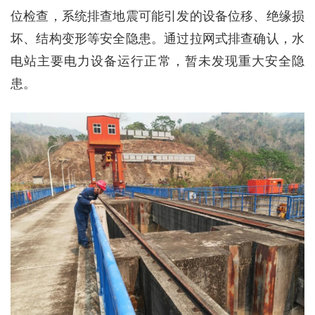
位检查，系统排查地震可能引发的设备位移、绝缘损
坏、结构变形等安全隐患。通过拉网式排查确认，水
电站主要电力设备运行正常，暂未发现重大安全隐
患。