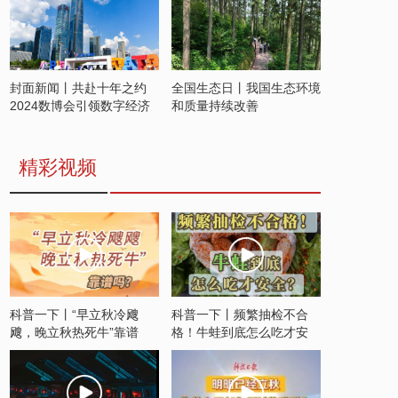
封面新闻丨共赴十年之约
全国生态日丨我国生态环境
2024数博会引领数字经济
和质量持续改善
发展新潮流
精彩视频
科普一下丨“早立秋冷飕
科普一下丨频繁抽检不合
飕，晚立秋热死牛”靠谱
格！牛蛙到底怎么吃才安
吗？
全？