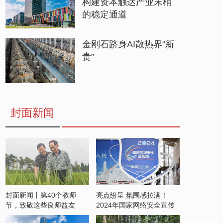
构建资本触达产业末梢
的稳定通道
金刚石跻身AI散热界“新
贵”
封面新闻
封面新闻丨第40个教师
亮点纷呈 氛围感拉满！
节，致敬这些良师益友
2024年国家网络安全宣传
周开启