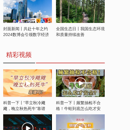
封面新闻丨共赴十年之约
全国生态日丨我国生态环境
2024数博会引领数字经济
和质量持续改善
发展新潮流
精彩视频
科普一下丨“早立秋冷飕
科普一下丨频繁抽检不合
飕，晚立秋热死牛”靠谱
格！牛蛙到底怎么吃才安
吗？
全？