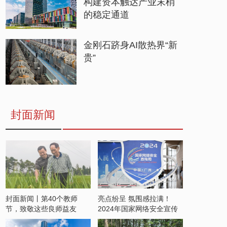
构建资本触达产业末梢
的稳定通道
金刚石跻身AI散热界“新
贵”
封面新闻
封面新闻丨第40个教师
亮点纷呈 氛围感拉满！
节，致敬这些良师益友
2024年国家网络安全宣传
周开启