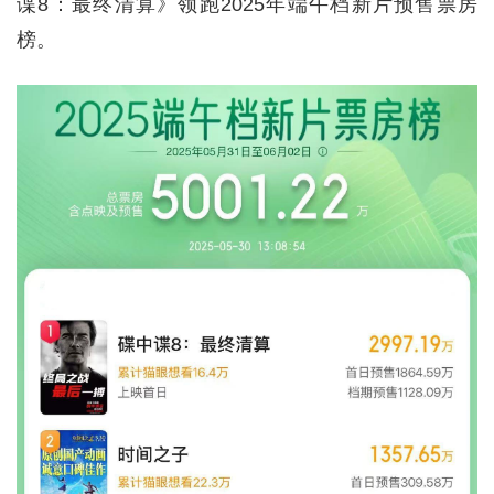
谍8：最终清算》领跑2025年端午档新片预售票房
榜。