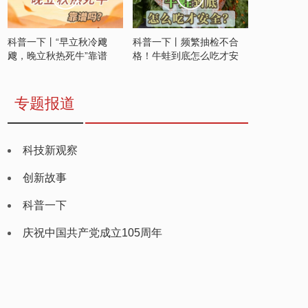
科普一下丨“早立秋冷飕
科普一下丨频繁抽检不合
飕，晚立秋热死牛”靠谱
格！牛蛙到底怎么吃才安
吗？
全？
专题报道
科技新观察
创新故事
科普一下
庆祝中国共产党成立105周年