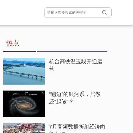
热点
杭台高铁温玉段开通运
营
“翘边”的银河系，居然
还“起皱”？
7月高频数据折射经济向