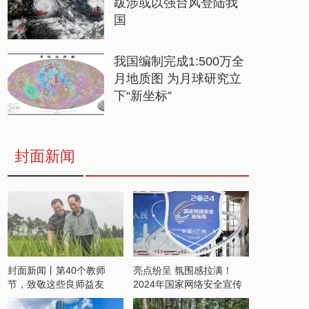
跋涉或以强台风登陆我
国
我国编制完成1:500万全
月地质图 为月球研究立
下“新坐标”
封面新闻
封面新闻丨第40个教师
亮点纷呈 氛围感拉满！
节，致敬这些良师益友
2024年国家网络安全宣传
周开启