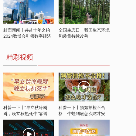
封面新闻丨共赴十年之约
全国生态日丨我国生态环境
2024数博会引领数字经济
和质量持续改善
发展新潮流
精彩视频
科普一下丨“早立秋冷飕
科普一下丨频繁抽检不合
飕，晚立秋热死牛”靠谱
格！牛蛙到底怎么吃才安
吗？
全？