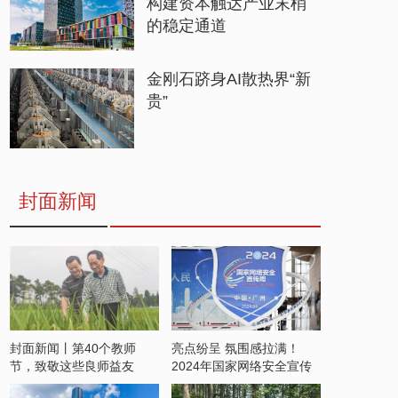
构建资本触达产业末梢
的稳定通道
金刚石跻身AI散热界“新
贵”
封面新闻
封面新闻丨第40个教师
亮点纷呈 氛围感拉满！
节，致敬这些良师益友
2024年国家网络安全宣传
周开启