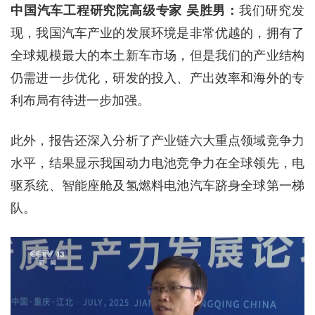
中国汽车工程研究院高级专家 吴胜男：
我们研究发
现，我国汽车产业的发展环境是非常优越的，拥有了
全球规模最大的本土新车市场，但是我们的产业结构
仍需进一步优化，研发的投入、产出效率和海外的专
利布局有待进一步加强。
此外，报告还深入分析了产业链六大重点领域竞争力
水平，结果显示我国动力电池竞争力在全球领先，电
驱系统、智能座舱及氢燃料电池汽车跻身全球第一梯
队。