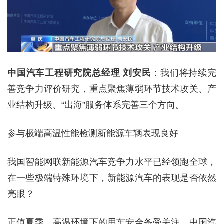
中国汽车工程研究院总经理 刘安民
：我们将持续完
善竞争力评价研究，重点聚焦薄弱环节技术攻关、产
业结构升级、“出海”服务体系完善三个方向。
参与极端高温性能检测新能源车辆表现良好
我国智能网联新能源汽车竞争力水平已经领跑全球，
在一些极端特殊环境下，新能源汽车的表现是否依然
亮眼？
正值夏季，高温环境下的用车安全备受关注，中国汽