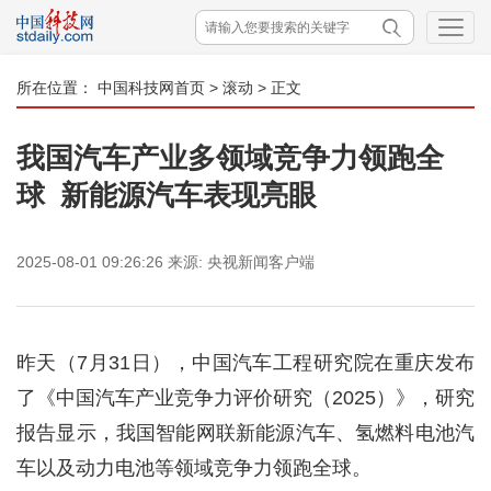
所在位置：
中国科技网首页
>
滚动
> 正文
我国汽车产业多领域竞争力领跑全
球 新能源汽车表现亮眼
2025-08-01 09:26:26
来源:
央视新闻客户端
昨天（7月31日），中国汽车工程研究院在重庆发布
了《中国汽车产业竞争力评价研究（2025）》，研究
报告显示，我国智能网联新能源汽车、氢燃料电池汽
车以及动力电池等领域竞争力领跑全球。