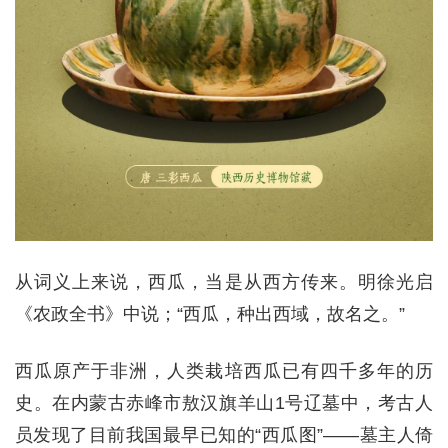
从词义上来说，西瓜，当是从西方传来。明徐光启
《农政全书》中说；“西瓜，种出西域，故名之。”
西瓜原产于非洲，人类栽培西瓜已有四千多年的历
史。在内蒙古赤峰市敖汉旗羊山1号辽墓中，考古人
员发现了目前我国最早已知的“西瓜图”——墓主人倚