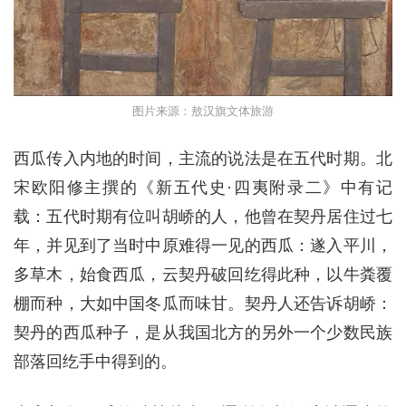
图片来源：敖汉旗文体旅游
西瓜传入内地的时间，主流的说法是在五代时期。北
宋欧阳修主撰的《新五代史·四夷附录二》中有记
载：五代时期有位叫胡峤的人，他曾在契丹居住过七
年，并见到了当时中原难得一见的西瓜：遂入平川，
多草木，始食西瓜，云契丹破回纥得此种，以牛粪覆
棚而种，大如中国冬瓜而味甘。契丹人还告诉胡峤：
契丹的西瓜种子，是从我国北方的另外一个少数民族
部落回纥手中得到的。