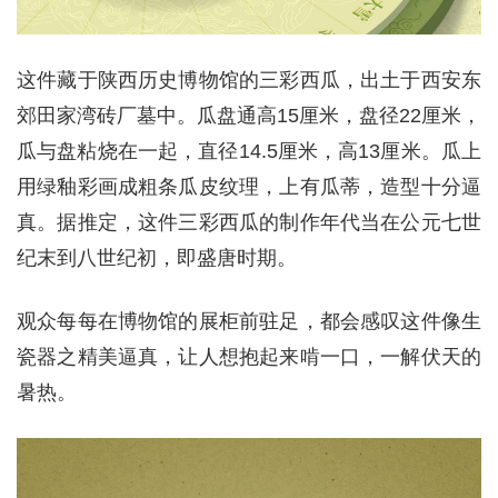
这件藏于陕西历史博物馆的三彩西瓜，出土于西安东
郊田家湾砖厂墓中。瓜盘通高15厘米，盘径22厘米，
瓜与盘粘烧在一起，直径14.5厘米，高13厘米。瓜上
用绿釉彩画成粗条瓜皮纹理，上有瓜蒂，造型十分逼
真。据推定，这件三彩西瓜的制作年代当在公元七世
纪末到八世纪初，即盛唐时期。
观众每每在博物馆的展柜前驻足，都会感叹这件像生
瓷器之精美逼真，让人想抱起来啃一口，一解伏天的
暑热。