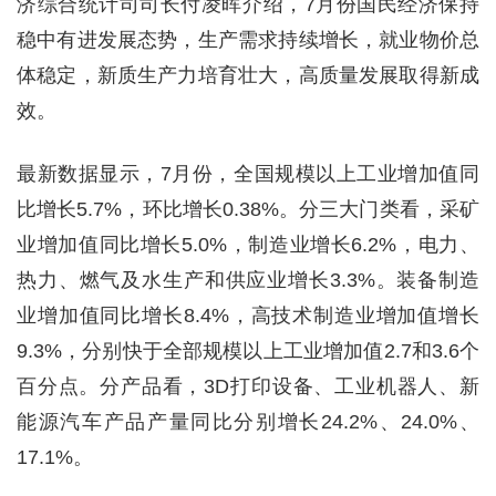
济综合统计司司长付凌晖介绍，7月份国民经济保持
稳中有进发展态势，生产需求持续增长，就业物价总
体稳定，新质生产力培育壮大，高质量发展取得新成
效。
最新数据显示，7月份，全国规模以上工业增加值同
比增长5.7%，环比增长0.38%。分三大门类看，采矿
业增加值同比增长5.0%，制造业增长6.2%，电力、
热力、燃气及水生产和供应业增长3.3%。装备制造
业增加值同比增长8.4%，高技术制造业增加值增长
9.3%，分别快于全部规模以上工业增加值2.7和3.6个
百分点。分产品看，3D打印设备、工业机器人、新
能源汽车产品产量同比分别增长24.2%、24.0%、
17.1%。