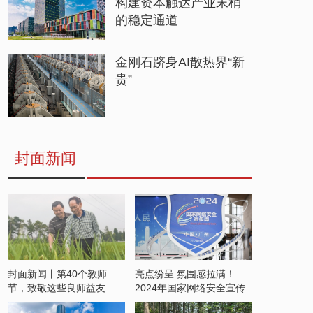
构建资本触达产业末梢
的稳定通道
金刚石跻身AI散热界“新
贵”
封面新闻
封面新闻丨第40个教师
亮点纷呈 氛围感拉满！
节，致敬这些良师益友
2024年国家网络安全宣传
周开启