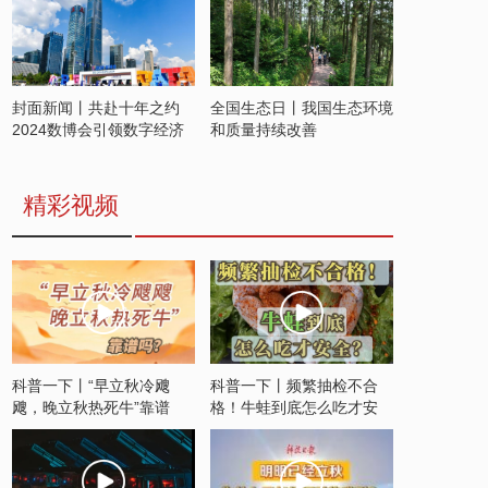
封面新闻丨共赴十年之约
全国生态日丨我国生态环境
2024数博会引领数字经济
和质量持续改善
发展新潮流
精彩视频
科普一下丨“早立秋冷飕
科普一下丨频繁抽检不合
飕，晚立秋热死牛”靠谱
格！牛蛙到底怎么吃才安
吗？
全？