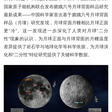
国家原子能机构联合发布嫦娥六号月球背面样品研究
最新成果——中国科学家首次基于嫦娥六号月球背面
样品（月壤）研究发现，月球背面月幔相比月球正面
更“冷”。这一发现进一步深化了人类对月球“二分
性”现象的认识，为月球正面与月球背面的月幔温度
差异提供了岩石学与地球化学等科学依据，为月球演
化和“二分性”特征研究提供了关键科学数据。