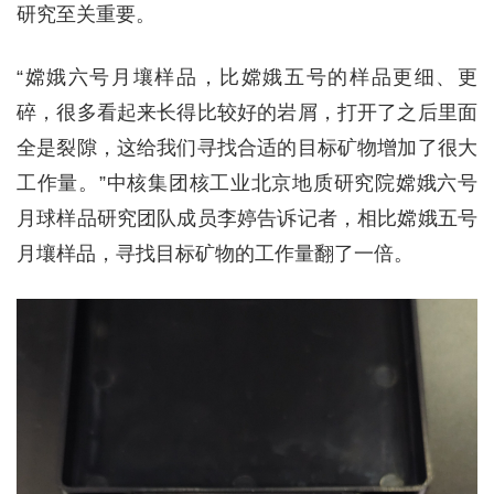
研究至关重要。
“嫦娥六号月壤样品，比嫦娥五号的样品更细、更
碎，很多看起来长得比较好的岩屑，打开了之后里面
全是裂隙，这给我们寻找合适的目标矿物增加了很大
工作量。”中核集团核工业北京地质研究院嫦娥六号
月球样品研究团队成员李婷告诉记者，相比嫦娥五号
月壤样品，寻找目标矿物的工作量翻了一倍。