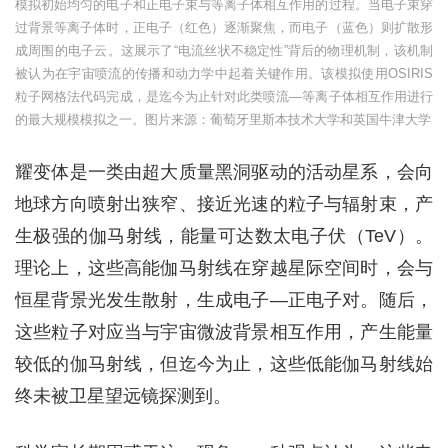
模拟初始均匀的电子和正电子束与等离子体相互作用的过程。当电子束穿
过背景等离子体时，正电子（红色）逐渐聚焦，而电子（蓝色）则扩散形
成周围的电子云。这展示了“电流丝状不稳定性”背后的物理机制，该机制
被认为在宇宙喷流的传播和动力学中起着关键作用。该模拟使用OSIRIS
粒子网格法代码完成，是迄今为止针对此类喷流—等离子体相互作用进行
的最大规模模拟之一。图片来源：葡萄牙里斯本技术大学和英国牛津大学
耀变体是一类由超大质量黑洞驱动的活动星系，会向
地球方向喷射出狭窄、接近光速的粒子与辐射束，产
生极强的伽马射线，能量可达数太电子伏（TeV）。
理论上，这些高能伽马射线在穿越星际空间时，会与
恒星背景光发生散射，生成电子—正电子对。随后，
这些粒子对应当与宇宙微波背景相互作用，产生能量
较低的伽马射线，但迄今为止，这些低能伽马射线始
终未被卫星望远镜探测到。