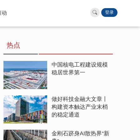
滚动
登录
热点
中国核电工程建设规模
稳居世界第一
做好科技金融大文章丨
构建资本触达产业末梢
的稳定通道
金刚石跻身AI散热界“新