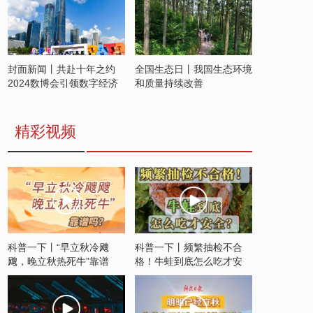
封面新闻丨共赴十年之约
全国生态日丨我国生态环境
2024数博会引领数字经济
和质量持续改善
发展新潮流
精彩视频
科普一下丨“早立秋冷飕
科普一下丨频繁抽检不合
飕，晚立秋热死牛”靠谱
格！牛蛙到底怎么吃才安
吗？
全？