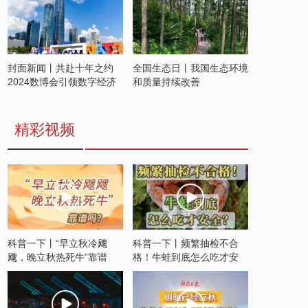
封面新闻丨共赴十年之约
全国生态日丨我国生态环境
2024数博会引领数字经济
和质量持续改善
发展新潮流
精彩视频
科普一下丨“早立秋冷飕
科普一下丨频繁抽检不合
飕，晚立秋热死牛”靠谱
格！牛蛙到底怎么吃才安
吗？
全？