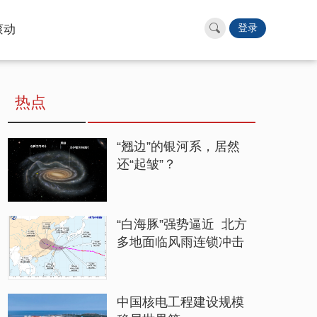
滚动
登录
热点
“翘边”的银河系，居然
还“起皱”？
“白海豚”强势逼近 北方
多地面临风雨连锁冲击
中国核电工程建设规模