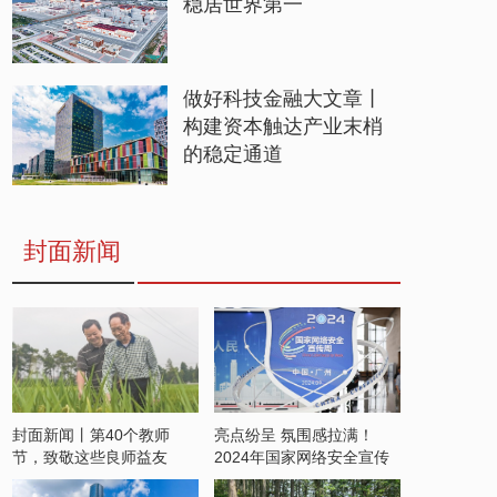
稳居世界第一
做好科技金融大文章丨
构建资本触达产业末梢
的稳定通道
封面新闻
封面新闻丨第40个教师
亮点纷呈 氛围感拉满！
节，致敬这些良师益友
2024年国家网络安全宣传
周开启